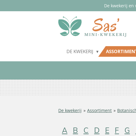
De kwekerij en 
Ga
direct
naar
de
hoofdinhoud
DE KWEKERIJ
ASSORTIME
De kwekerij
»
Assortiment
»
Botanisc
A
B
C
D
E
F
G