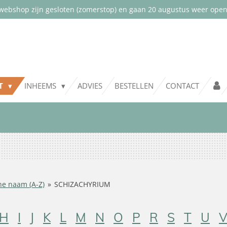
webshop zijn gesloten (zomerstop) en gaan 20 augustus weer open.
NT
INHEEMS
ADVIES
BESTELLEN
CONTACT
he naam (A-Z)
»
SCHIZACHYRIUM
H
I
J
K
L
M
N
O
P
R
S
T
U