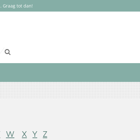
 Graag tot dan!
V
W
X
Y
Z