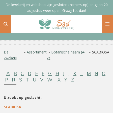
De kwekerij en webshop zijn gesloten (zomerstop) en gaan 20
Ga
augustus weer open. Graag tot dan!
direct
naar
de
hoofdinhoud
De
»
Assortiment
»
Botanische naam (A-
»
SCABIOSA
kwekerij
Z)
A
B
C
D
E
F
G
H
I
J
K
L
M
N
O
P
R
S
T
U
V
W
X
Y
Z
U zoekt op geslacht:
SCABIOSA