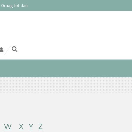
 Graag tot dan!
W
X
Y
Z