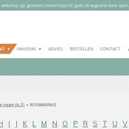
 webshop zijn gesloten (zomerstop) en gaan 20 augustus weer open.
NT
INHEEMS
ADVIES
BESTELLEN
CONTACT
e naam (A-Z)
»
ROSMARINUS
H
I
J
K
L
M
N
O
P
R
S
T
U
V