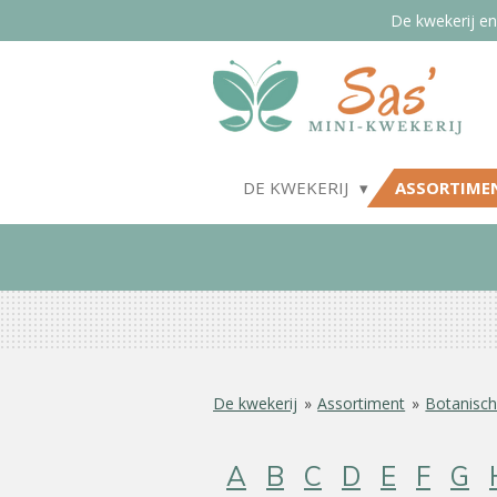
De kwekerij en
Ga
direct
naar
de
hoofdinhoud
DE KWEKERIJ
ASSORTIME
De kwekerij
»
Assortiment
»
Botanisch
A
B
C
D
E
F
G