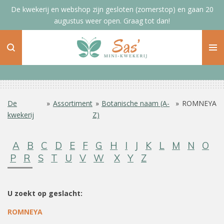
De kwekerij en webshop zijn gesloten (zomerstop) en gaan 20
Ga
augustus weer open. Graag tot dan!
direct
naar
de
hoofdinhoud
De
»
Assortiment
»
Botanische naam (A-
»
ROMNEYA
kwekerij
Z)
A
B
C
D
E
F
G
H
I
J
K
L
M
N
O
P
R
S
T
U
V
W
X
Y
Z
U zoekt op geslacht:
ROMNEYA