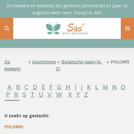
De kwekerij en webshop zijn gesloten (zomerstop) en gaan 20
Ga
augustus weer open. Graag tot dan!
direct
naar
de
hoofdinhoud
De
»
Assortiment
»
Botanische naam (A-
»
PHLOMIS
kwekerij
Z)
A
B
C
D
E
F
G
H
I
J
K
L
M
N
O
P
R
S
T
U
V
W
X
Y
Z
U zoekt op geslacht:
PHLOMIS