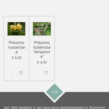
Phlomis
Phlomis
russelian
tuberosa
a
‘Amazon
e’
€ 3,50
€ 4,50
Uitgeschakeld
Uitgeschakeld
TOP
Sas' Mini-Kwekerij is een duurzame plantenkwekerij in Brummen