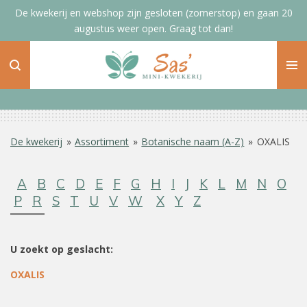
De kwekerij en webshop zijn gesloten (zomerstop) en gaan 20
Ga
augustus weer open. Graag tot dan!
direct
naar
de
hoofdinhoud
De kwekerij
»
Assortiment
»
Botanische naam (A-Z)
»
OXALIS
A
B
C
D
E
F
G
H
I
J
K
L
M
N
O
P
R
S
T
U
V
W
X
Y
Z
U zoekt op geslacht:
OXALIS