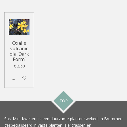
Oxalis
vulcanic
ola ‘Dark
Form’
€ 3,50
Uitgeschakeld
TOP
Sas' Mini-Kwekerij is een duurzame plantenkwekerij in Brummen
gespecialiseerd in vaste planten, siergrassen en