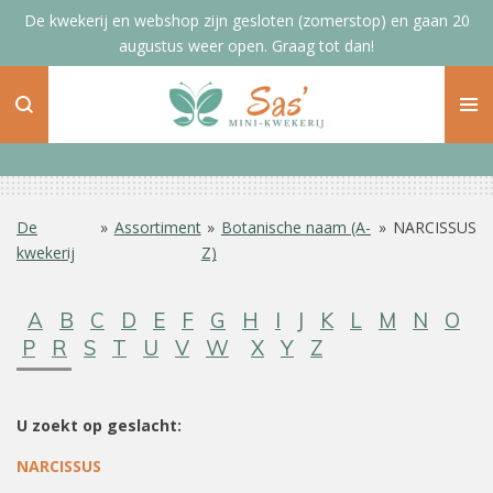
De kwekerij en webshop zijn gesloten (zomerstop) en gaan 20
Ga
augustus weer open. Graag tot dan!
direct
naar
de
hoofdinhoud
De
»
Assortiment
»
Botanische naam (A-
»
NARCISSUS
kwekerij
Z)
A
B
C
D
E
F
G
H
I
J
K
L
M
N
O
P
R
S
T
U
V
W
X
Y
Z
U zoekt op geslacht:
NARCISSUS