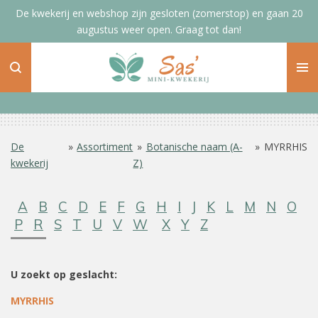
De kwekerij en webshop zijn gesloten (zomerstop) en gaan 20
Ga
augustus weer open. Graag tot dan!
direct
naar
de
hoofdinhoud
De
»
Assortiment
»
Botanische naam (A-
»
MYRRHIS
kwekerij
Z)
A
B
C
D
E
F
G
H
I
J
K
L
M
N
O
P
R
S
T
U
V
W
X
Y
Z
U zoekt op geslacht:
MYRRHIS