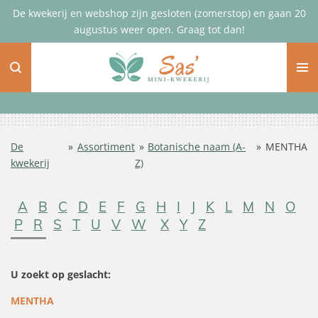
De kwekerij en webshop zijn gesloten (zomerstop) en gaan 20
Ga
augustus weer open. Graag tot dan!
direct
naar
de
hoofdinhoud
De
»
Assortiment
»
Botanische naam (A-
»
MENTHA
kwekerij
Z)
A
B
C
D
E
F
G
H
I
J
K
L
M
N
O
P
R
S
T
U
V
W
X
Y
Z
U zoekt op geslacht:
MENTHA