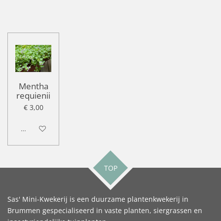
Mentha
requienii
€ 3,00
Uitgeschakeld
TOP
Sas' Mini-Kwekerij is een duurzame plantenkwekerij in
Brummen gespecialiseerd in vaste planten, siergrassen en