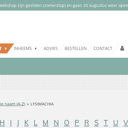
webshop zijn gesloten (zomerstop) en gaan 20 augustus weer open.
NT
INHEEMS
ADVIES
BESTELLEN
CONTACT
he naam (A-Z)
»
LYSIMACHIA
H
I
J
K
L
M
N
O
P
R
S
T
U