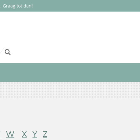
 Graag tot dan!
V
W
X
Y
Z