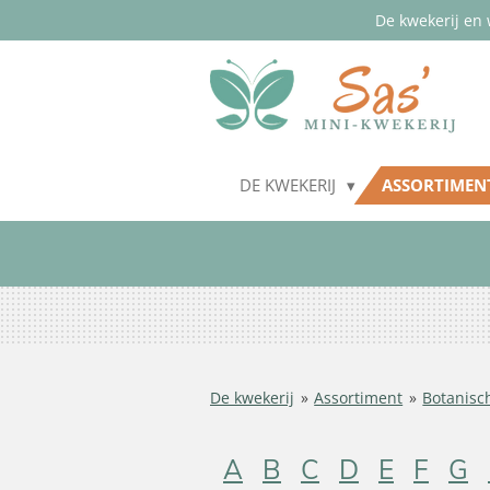
De kwekerij en 
Ga
direct
naar
de
hoofdinhoud
DE KWEKERIJ
ASSORTIME
De kwekerij
»
Assortiment
»
Botanisc
A
B
C
D
E
F
G