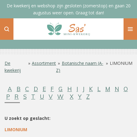
De kwekerij en webshop zijn gesloten (zomerstop) en gaan 20
Ga
augustus weer open. Graag tot dan!
direct
naar
de
hoofdinhoud
De
»
Assortiment
»
Botanische naam (A-
»
LIMONIUM
kwekerij
Z)
A
B
C
D
E
F
G
H
I
J
K
L
M
N
O
P
R
S
T
U
V
W
X
Y
Z
U zoekt op geslacht:
LIMONIUM