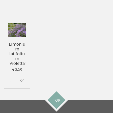
Limoniu
m
latifoliu
m
'Violetta'
€ 3,50
Uitgeschakeld
TOP