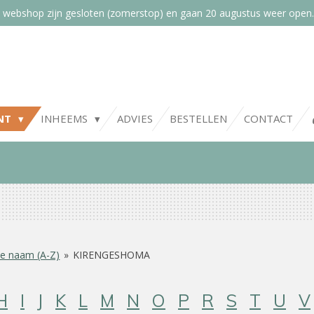
 webshop zijn gesloten (zomerstop) en gaan 20 augustus weer open.
NT
INHEEMS
ADVIES
BESTELLEN
CONTACT
e naam (A-Z)
»
KIRENGESHOMA
H
I
J
K
L
M
N
O
P
R
S
T
U
V