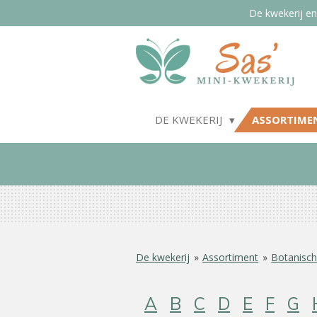
De kwekerij en
Ga
direct
naar
de
hoofdinhoud
DE KWEKERIJ
ASSORTIME
De kwekerij
»
Assortiment
»
Botanisch
A
B
C
D
E
F
G