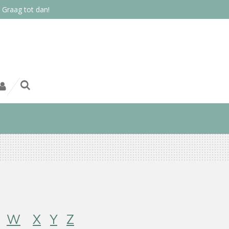
 Graag tot dan!
W
X
Y
Z