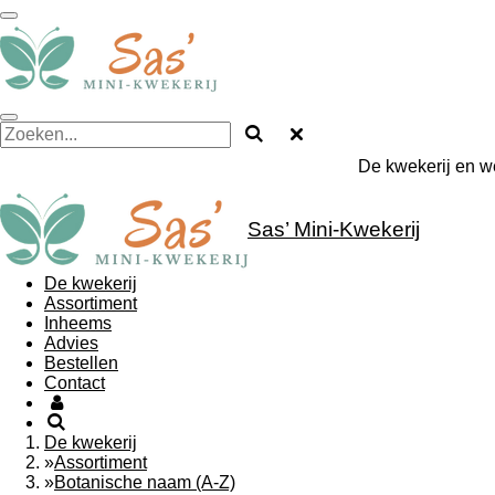
Ga
direct
naar
de
hoofdinhoud
De kwekerij en w
Sas’ Mini-Kwekerij
De kwekerij
Assortiment
Inheems
Advies
Bestellen
Contact
De kwekerij
»
Assortiment
»
Botanische naam (A-Z)