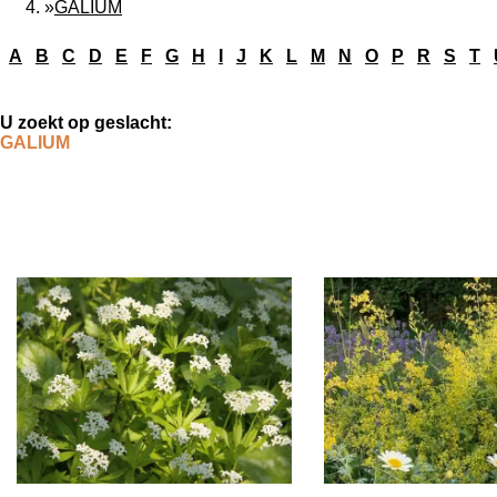
»
GALIUM
A
B
C
D
E
F
G
H
I
J
K
L
M
N
O
P
R
S
T
U zoekt op geslacht:
GALIUM