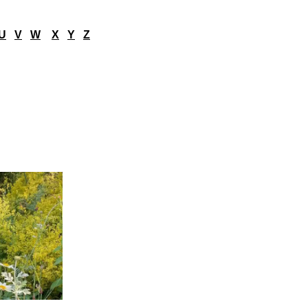
U
V
W
X
Y
Z