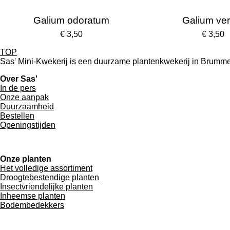
Galium odoratum
Galium ve
€ 3,50
€ 3,50
TOP
Sas' Mini-Kwekerij is een duurzame plantenkwekerij in Brummen 
Over Sas'
In de pers
Onze aanpak
Duurzaamheid
Bestellen
Openingstijden
Onze planten
Het volledige assortiment
Droogtebestendige planten
Insectvriendelijke planten
Inheemse planten
Bodembedekkers