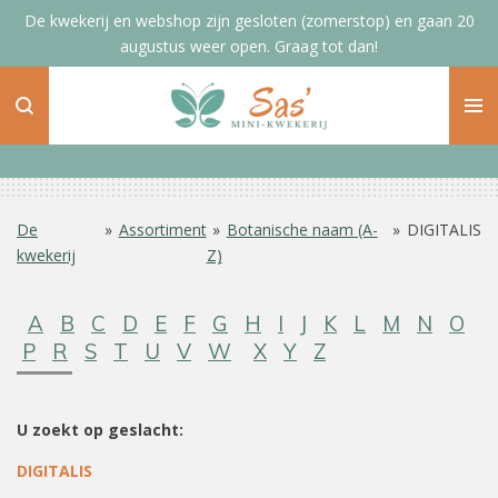
De kwekerij en webshop zijn gesloten (zomerstop) en gaan 20
Ga
augustus weer open. Graag tot dan!
direct
naar
de
hoofdinhoud
De
»
Assortiment
»
Botanische naam (A-
»
DIGITALIS
kwekerij
Z)
A
B
C
D
E
F
G
H
I
J
K
L
M
N
O
P
R
S
T
U
V
W
X
Y
Z
U zoekt op geslacht:
DIGITALIS