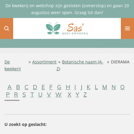
De kwekerij en webshop zijn gesloten (zomerstop) en gaan 20
Ga
augustus weer open. Graag tot dan!
direct
naar
de
hoofdinhoud
De
»
Assortiment
»
Botanische naam (A-
»
DIERAMA
kwekerij
Z)
A
B
C
D
E
F
G
H
I
J
K
L
M
N
O
P
R
S
T
U
V
W
X
Y
Z
U zoekt op geslacht: