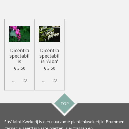
Dicentra
Dicentra
spectabil
spectabil
is
is 'Alba'
€ 3,50
€ 3,50
Uitgeschakeld
Uitgeschakeld
TOP
Sas' Mini-Kwekerij is een duurzame plantenkwekerij in Brummen
gespecialiseerd in vaste planten, siergrassen en