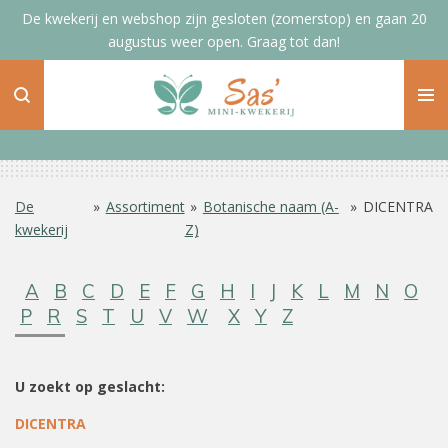
De kwekerij en webshop zijn gesloten (zomerstop) en gaan 20
Ga
augustus weer open. Graag tot dan!
direct
naar
de
hoofdinhoud
De
»
Assortiment
»
Botanische naam (A-
»
DICENTRA
kwekerij
Z)
A
B
C
D
E
F
G
H
I
J
K
L
M
N
O
P
R
S
T
U
V
W
X
Y
Z
U zoekt op geslacht:
DICENTRA