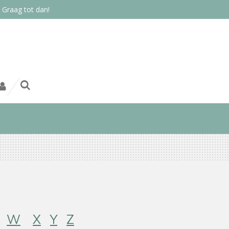
 Graag tot dan!
W
X
Y
Z