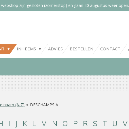
 webshop zijn gesloten (zomerstop) en gaan 20 augustus weer open.
NT
INHEEMS
ADVIES
BESTELLEN
CONTACT
e naam (A-Z)
»
DESCHAMPSIA
H
I
J
K
L
M
N
O
P
R
S
T
U
V