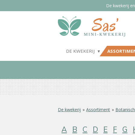
De kwekerij en
Ga
direct
naar
de
hoofdinhoud
DE KWEKERIJ
ASSORTIME
De kwekerij
»
Assortiment
»
Botanisch
A
B
C
D
E
F
G