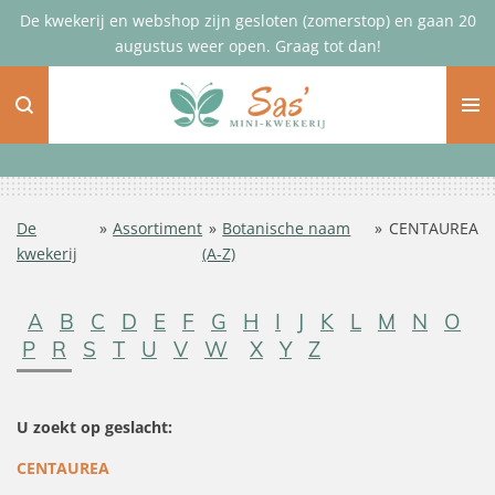
De kwekerij en webshop zijn gesloten (zomerstop) en gaan 20
Ga
augustus weer open. Graag tot dan!
direct
naar
de
hoofdinhoud
De
»
Assortiment
»
Botanische naam
»
CENTAUREA
kwekerij
(A-Z)
A
B
C
D
E
F
G
H
I
J
K
L
M
N
O
P
R
S
T
U
V
W
X
Y
Z
U zoekt op geslacht:
CENTAUREA