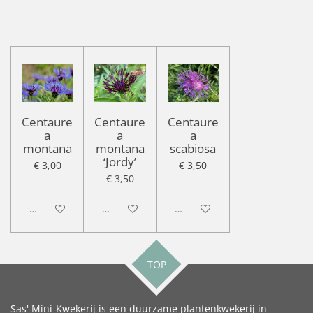
Centaure
Centaure
Centaure
a
a
a
montana
montana
scabiosa
‘Jordy’
€ 3,00
€ 3,50
€ 3,50
Uitgeschakeld
Uitgeschakeld
Uitgeschakeld
TOP
Sas' Mini-Kwekerij is een duurzame plantenkwekerij in