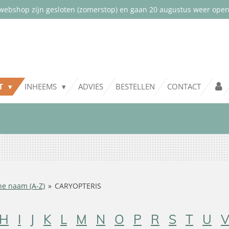
webshop zijn gesloten (zomerstop) en gaan 20 augustus weer open.
NT
INHEEMS
ADVIES
BESTELLEN
CONTACT
he naam (A-Z)
»
CARYOPTERIS
H
I
J
K
L
M
N
O
P
R
S
T
U