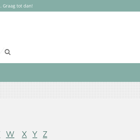
 Graag tot dan!
V
W
X
Y
Z