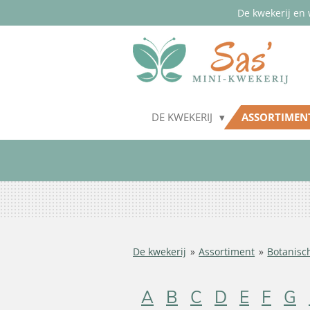
De kwekerij en 
Ga
direct
naar
de
hoofdinhoud
DE KWEKERIJ
ASSORTIME
De kwekerij
»
Assortiment
»
Botanisc
A
B
C
D
E
F
G