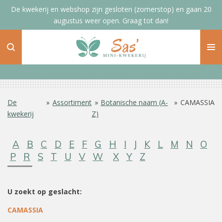
De kwekerij en webshop zijn gesloten (zomerstop) en gaan 20
Ga
augustus weer open. Graag tot dan!
direct
naar
de
hoofdinhoud
De
»
Assortiment
»
Botanische naam (A-
»
CAMASSIA
kwekerij
Z)
A
B
C
D
E
F
G
H
I
J
K
L
M
N
O
P
R
S
T
U
V
W
X
Y
Z
U zoekt op geslacht:
CAMASSIA