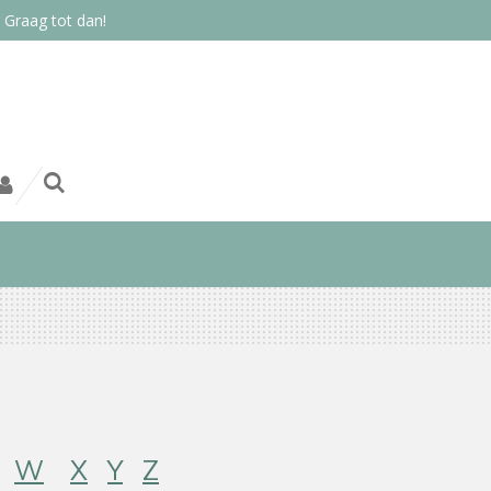
 Graag tot dan!
W
X
Y
Z