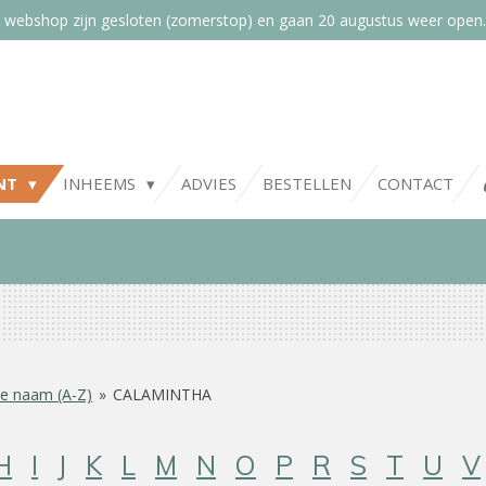
 webshop zijn gesloten (zomerstop) en gaan 20 augustus weer open.
NT
INHEEMS
ADVIES
BESTELLEN
CONTACT
e naam (A-Z)
»
CALAMINTHA
H
I
J
K
L
M
N
O
P
R
S
T
U
V