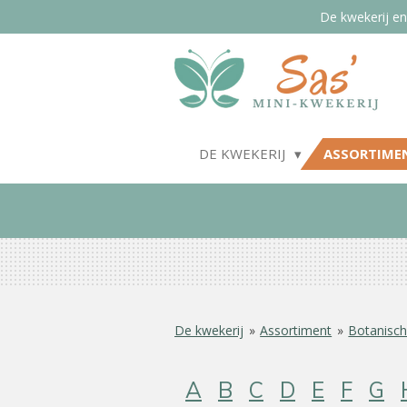
De kwekerij en
Ga
direct
naar
de
hoofdinhoud
DE KWEKERIJ
ASSORTIME
De kwekerij
»
Assortiment
»
Botanisch
A
B
C
D
E
F
G