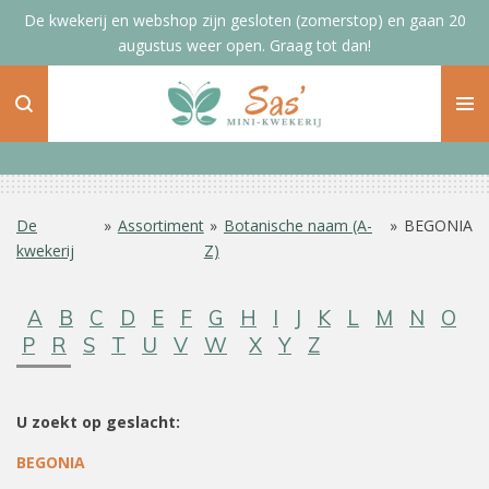
De kwekerij en webshop zijn gesloten (zomerstop) en gaan 20
Ga
augustus weer open. Graag tot dan!
direct
naar
de
hoofdinhoud
De
»
Assortiment
»
Botanische naam (A-
»
BEGONIA
kwekerij
Z)
A
B
C
D
E
F
G
H
I
J
K
L
M
N
O
P
R
S
T
U
V
W
X
Y
Z
U zoekt op geslacht:
BEGONIA