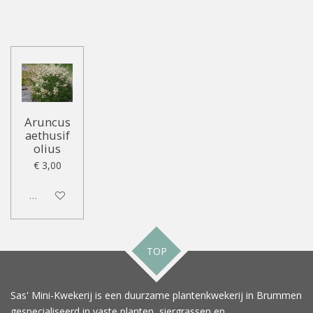
Aruncus
aethusif
olius
€ 3,00
Uitgeschakeld
TOP
Sas' Mini-Kwekerij is een duurzame plantenkwekerij in Brummen
gespecialiseerd in vaste planten, siergrassen en