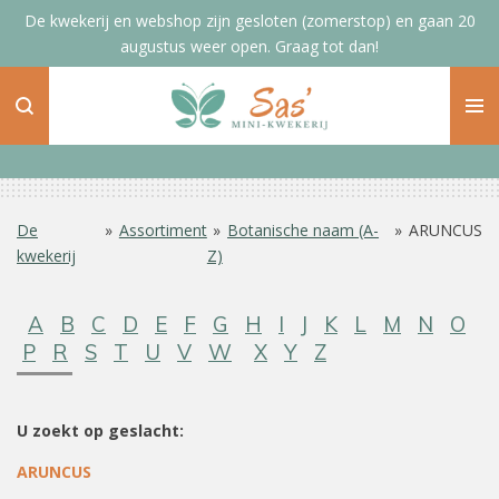
De kwekerij en webshop zijn gesloten (zomerstop) en gaan 20
Ga
augustus weer open. Graag tot dan!
direct
naar
de
hoofdinhoud
De
»
Assortiment
»
Botanische naam (A-
»
ARUNCUS
kwekerij
Z)
A
B
C
D
E
F
G
H
I
J
K
L
M
N
O
P
R
S
T
U
V
W
X
Y
Z
U zoekt op geslacht:
ARUNCUS