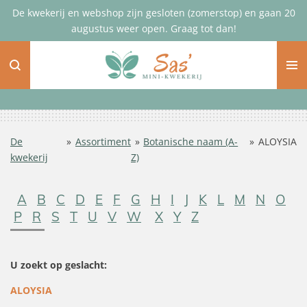
De kwekerij en webshop zijn gesloten (zomerstop) en gaan 20
Ga
augustus weer open. Graag tot dan!
direct
naar
de
hoofdinhoud
De
»
Assortiment
»
Botanische naam (A-
»
ALOYSIA
kwekerij
Z)
A
B
C
D
E
F
G
H
I
J
K
L
M
N
O
P
R
S
T
U
V
W
X
Y
Z
U zoekt op geslacht:
ALOYSIA