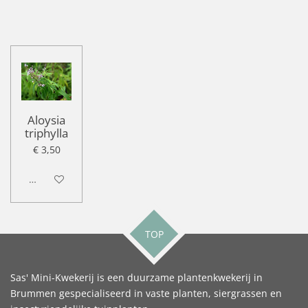
Aloysia
triphylla
€ 3,50
Uitgeschakeld
TOP
Sas' Mini-Kwekerij is een duurzame plantenkwekerij in
Brummen gespecialiseerd in vaste planten, siergrassen en